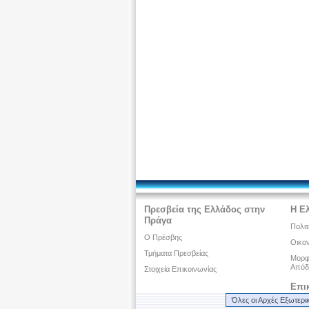
Πρεσβεία της Ελλάδος στην
Η Ε
Πράγα
Πολιτ
Ο Πρέσβης
Οικον
Τμήματα Πρεσβείας
Μορφω
Απόδ
Στοιχεία Επικοινωνίας
Επι
Όλες οι Αρχές Εξωτερι