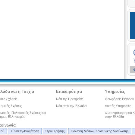
λλάδα και η Τσεχία
Επικαιρότητα
Υπηρεσίες
ικές Σχέσεις
Νέα της Πρεσβείας
Θεωρήσεις Εισόδου
ομικές Σχέσεις
Νέα από την Ελλάδα
Λοιπές Υπηρεσίες
τικές, Πολιτιστικές Σχέσεις και
Φωτογράφηση και Κ
ημος Ελληνισμός
στην Ελλάδα
κοινωνία
κού
Σύνθετη Αναζήτηση
Όροι Χρήσης
Πολιτική Μέσων Κοινωνικής Δικτύωσης