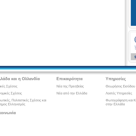
λλάδα και η Ολλανδία
Επικαιρότητα
Υπηρεσίες
ικές Σχέσεις
Νέα της Πρεσβείας
Θεωρήσεις Εισόδου
ομικές Σχέσεις
Νέα από την Ελλάδα
Λοιπές Υπηρεσίες
τικές, Πολιτιστικές Σχέσεις και
Φωτογράφηση και Κ
ημος Ελληνισμός
στην Ελλάδα
κοινωνία