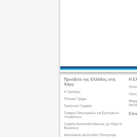
Πρεσβεία της Ελλάδος στη
Η Ε
Χάγη
Πολιτ
Η Πρέσβης
Οικον
Πολιτικό Τμήμα
Μορφω
Απόδ
Προξενικό Γραφείο
Γραφείο Οικονομικών και Εμπορικών
Επι
Υποθέσεων
Γραφείο Ακολούθου Άμυνας (με έδρα το
Βερολίνο)
Ναυτιλιακός Ακόλουθος Ρόττερνταμ