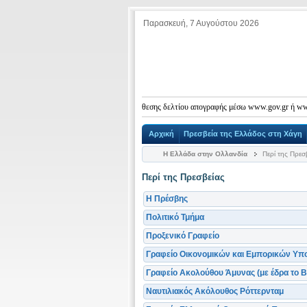
Παρασκευή, 7 Αυγούστου 2026
τρατεύσιμοι έχουν υποχρέωση κατάθεσης δελτίου απογραφής μέσω www.gov.gr ή www.stratolog
Αρχική
Πρεσβεία της Ελλάδος στη Χάγη
Η Ελλάδα στην Ολλανδία
Περί της Πρεσ
Περί της Πρεσβείας
Η Πρέσβης
Πολιτικό Τμήμα
Προξενικό Γραφείο
Γραφείο Οικονομικών και Εμπορικών Υπ
Γραφείο Ακολούθου Άμυνας (με έδρα το Β
Ναυτιλιακός Ακόλουθος Ρόττερνταμ