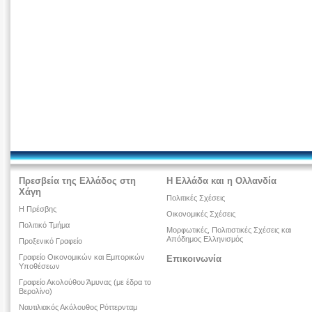
Πρεσβεία της Ελλάδος στη
Η Ελλάδα και η Ολλανδία
Χάγη
Πολιτικές Σχέσεις
Η Πρέσβης
Οικονομικές Σχέσεις
Πολιτικό Τμήμα
Μορφωτικές, Πολιτιστικές Σχέσεις και
Απόδημος Ελληνισμός
Προξενικό Γραφείο
Γραφείο Οικονομικών και Εμπορικών
Επικοινωνία
Υποθέσεων
Γραφείο Ακολούθου Άμυνας (με έδρα το
Βερολίνο)
Ναυτιλιακός Ακόλουθος Ρόττερνταμ