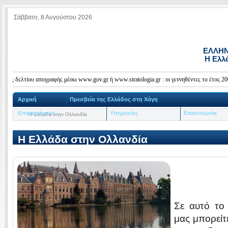
Σάββατο, 8 Αυγούστου 2026
ΕΛΛΗΝ
Η Ελλ
δελτίου απογραφής μέσω www.gov.gr ή www.stratologia.gr : οι γεννηθέντες το έτος 2008 έω
Αρχική
Πρεσβεία της Ελλάδος στη Χάγη
Επικαιρότητα
Υπηρεσίες
Επικοινωνία
Η Ελλάδα στην Ολλανδία
Η Ελλάδα στην Ολλανδία
Σε αυτό το
μας μπορείτ