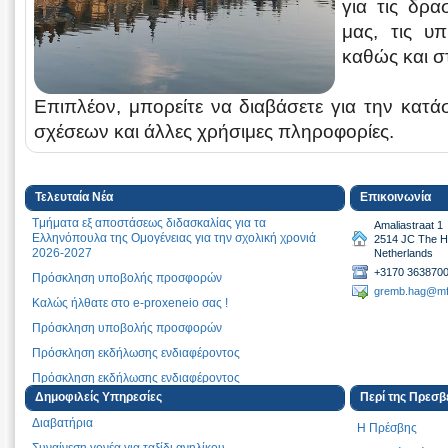
για τις δρ
μας, τις υ
καθώς και στ
Επιπλέον, μπορείτε να διαβάσετε για την κατ
σχέσεων και άλλες χρήσιμες πληροφορίες.
Τελευταία Νέα
Επικοινωνία
Tμήματα εξ αποστάσεως διδασκαλίας για τα
Amaliastraat 1
Ελληνόπουλα της Ομογένειας για την σχολική χρονιά
2514 JC The 
2026-2027
Netherlands
+3170 363870
Πρόσκληση υποβολής προσφορών
gremb.hag@mf
Καλώς ήλθατε στο e-proxeneio σας !
Πρόσκληση υποβολής προσφορών
Πρόσκληση εκδήλωσης ενδιαφέροντος
Πρόσκληση εκδήλωσης ενδιαφέροντος
Δημοφιλείς Υπηρεσίες
Περί της Πρεσβ
Πρόσκληση εκδήλωσης ενδιαφέροντος για δαπάνη
προμήθειας ηλεκτρονικού εξοπλισμού Πρεσβείας Χάγης
Διαβατήρια
Η Πρέσβης
Πρόσκληση εκδήλωσης ενδιαφέροντος
Συναίνεση γονέα για ταξίδι ανηλίκου