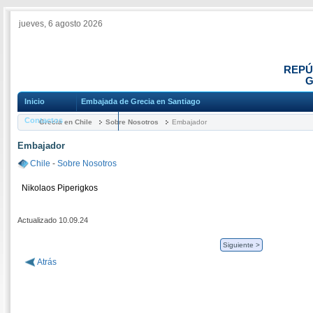
jueves, 6 agosto 2026
REPÚ
G
Inicio
Embajada de Grecia en Santiago
Contactos
Grecia en Chile
Sobre Nosotros
Embajador
Embajador
Chile
-
Sobre Nosotros
Nikolaos Piperigkos
Actualizado 10.09.24
Siguiente >
Atrás