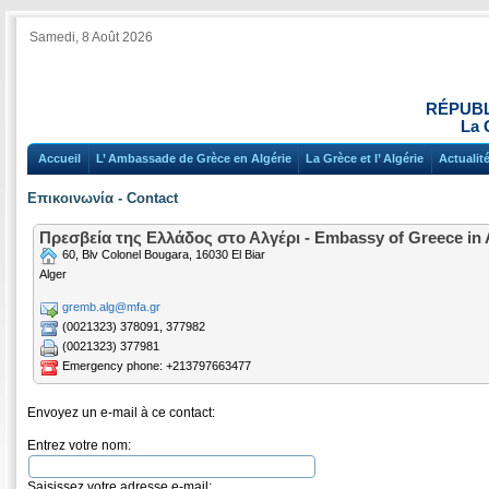
Samedi, 8 Août 2026
RÉPUBL
La 
Accueil
L’ Ambassade de Grèce en Algérie
La Grèce et l’ Algérie
Actualit
Επικοινωνία - Contact
Πρεσβεία της Ελλάδος στο Αλγέρι - Embassy of Greece in 
60, Blv Colonel Bougara, 16030 El Biar
Alger
gremb.alg@mfa.gr
(0021323) 378091, 377982
(0021323) 377981
Emergency phone: +213797663477
Envoyez un e-mail à ce contact:
Entrez votre nom:
Saisissez votre adresse e-mail: