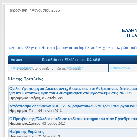
Παρασκευή, 7 Αυγούστου 2026
ΕΛΛΗΝ
Η Ελ
 καλεί τους Έλληνες πολίτες που βρίσκονται στο Ισραήλ και δεν έχουν συμπληρώσει από τι
Αρχική
Πρεσβεία της Ελλάδος στο Τελ Αβίβ
Επικαιρότητα
Υπηρεσίες
Επικοινωνία
Η Ελλάδα στο Ισραήλ
Νέα της Πρεσβείας
Νέα της Πρεσβείας
Ομιλία Υφυπουργού Δικαιοσύνης, Διαφάνειας και Ανθρωπίνων Δικαιωμά
για την Καταπολέμηση του Αντισημιτισμού στα Ιεροσόλυμα στις 28-30/5
Ημερομηνία: Τετάρτη, 05 Ιουνίου 2013
Απόσπασμα δηλώσεων ΥΠΕΞ Δ. Αβραμόπουλου και Πρωθυπουργού και Υ
Ημερομηνία: Τρίτη, 04 Ιουνίου 2013
Ο Πρέσβης της Ελλάδος επέδωσε τα διαπιστευτήριά του στον Πρόεδρο του
Ημερομηνία: Δευτέρα, 03 Ιουνίου 2013
Ημέρα της Ευρώπης
Ημερομηνία: Τρίτη, 21 Μαΐου 2013