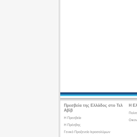
Πρεσβεία της Ελλάδος στο Τελ
Η Ε
Αβίβ
Πολιτ
Η Πρεσβεία
Οικον
H Πρέσβης
Γενικό Προξενείο Ιεροσολύμων