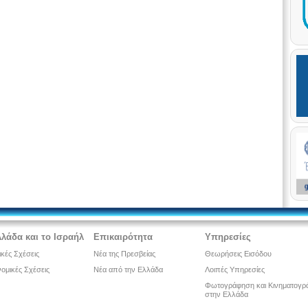
λλάδα και το Ισραήλ
Επικαιρότητα
Υπηρεσίες
ικές Σχέσεις
Νέα της Πρεσβείας
Θεωρήσεις Εισόδου
ομικές Σχέσεις
Νέα από την Ελλάδα
Λοιπές Υπηρεσίες
Φωτογράφηση και Κινηματογρ
στην Ελλάδα