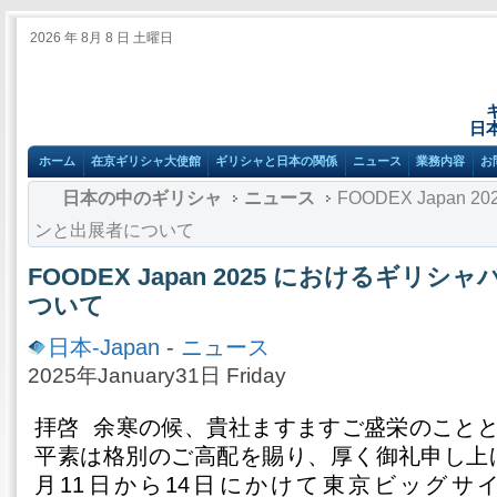
2026 年 8月 8 日 土曜日
日
ホーム
在京ギリシャ大使館
ギリシャと日本の関係
ニュース
業務内容
お
日本の中のギリシャ
ニュース
FOODEX Japan
ンと出展者について
FOODEX Japan 2025 におけるギリ
ついて
日本-Japan
-
ニュース
2025年January31日 Friday
拝啓 余寒の候、貴社ますますご盛栄のこと
平素は格別のご高配を賜り、厚く御礼申し上げま
月11日から14日にかけて東京ビッグサ