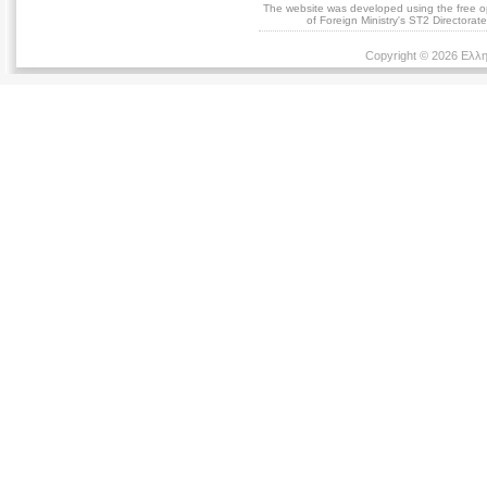
The website was developed using the free 
of Foreign Ministry's ST2 Directora
Copyright © 2026 Ελλη