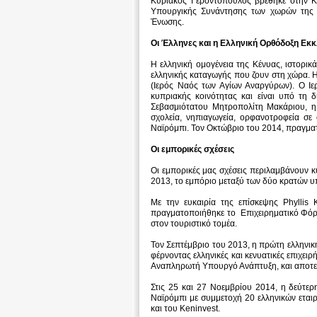
Κυριάκος Γεροντόπουλος βρέθηκε στην Κέ
Υπουργικής Συνάντησης των χωρών της Α
Ένωσης.
Οι Έλληνες και η Ελληνική Ορθόδοξη Εκ
Η ελληνική ομογένεια της Κένυας, ιστορι
ελληνικής καταγωγής που ζουν στη χώρα. Η
(Ιερός Ναός των Αγίων Αναργύρων). Ο Ιε
κυπριακής κοινότητας και είναι υπό τη 
Σεβασμιότατου Μητροπολίτη Μακάριου, η 
σχολεία, νηπιαγωγεία, ορφανοτροφεία σε
Ναϊρόμπι. Τον Οκτώβριο του 2014, πραγμα
Οι εμπορικές σχέσεις
Οι εμπορικές μας σχέσεις περιλαμβάνουν κ
2013, το εμπόριο μεταξύ των δύο κρατών υπ
Με την ευκαιρία της επίσκεψης Phyllis
πραγματοποιήθηκε το Επιχειρηματικό Φόρ
στον τουριστικό τομέα.
Τον Σεπτέμβριο του 2013, η πρώτη ελλην
φέρνοντας ελληνικές και κενυατικές επιχειρ
Αναπληρωτή Υπουργό Ανάπτυξη, και αποτελε
Στις 25 και 27 Νοεμβρίου 2014, η δεύτε
Ναϊρόμπι με συμμετοχή 20 ελληνικών εται
και του Keninvest.