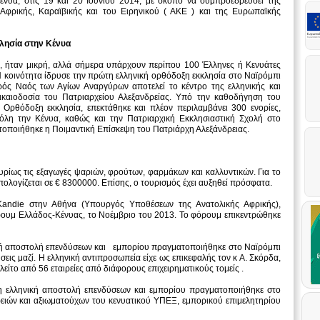
νυα, στις 19 και 20 Ιουνίου 2014, με σκοπό να συμπροεδρεύσει της
φρικής, Καραϊβικής και του Ειρηνικού ( ΑΚΕ ) και της Ευρωπαϊκής
κλησία στην Κένυα
κά, ήταν μικρή, αλλά σήμερα υπάρχουν περίπου 100 Έλληνες ή Κενυάτες
 κοινότητα ίδρυσε την πρώτη ελληνική ορθόδοξη εκκλησία στο Ναϊρόμπι
ρός Ναός των Αγίων Αναργύρων αποτελεί το κέντρο της ελληνικής και
δικαιοδοσία του Πατριαρχείου Αλεξανδρείας. Υπό την καθοδήγηση του
Ορθόδοξη εκκλησία, επεκτάθηκε και πλέον περιλαμβάνει 300 ενορίες,
 όλη την Κένυα, καθώς και την Πατριαρχική Εκκλησιαστική Σχολή στο
τοποιήθηκε η Ποιμαντική Επίσκεψη του Πατριάρχη Αλεξάνδρειας.
υρίως τις εξαγωγές ψαριών, φρούτων, φαρμάκων και καλλυντικών. Για το
ολογίζεται σε € 8300000. Επίσης, ο τουρισμός έχει αυξηθεί πρόσφατα.
 Kandie στην Αθήνα (Υπουργός Υποθέσεων της Ανατολικής Αφρικής),
ουμ Ελλάδος-Κένυας, το Νοέμβριο του 2013. Το φόρουμ επικεντρώθηκε
ική αποστολή επενδύσεων και εμπορίου πραγματοποιήθηκε στο Ναϊρόμπι
ήσεις μαζί. Η ελληνική αντιπροσωπεία είχε ως επικεφαλής τον κ Α. Σκόρδα,
ίτο από 56 εταιρείες από διάφορους επιχειρηματικούς τομείς .
ρη ελληνική αποστολή επενδύσεων και εμπορίου πραγματοποιήθηκε στο
ρειών και αξιωματούχων του κενυατικού ΥΠΕΞ, εμπορικού επιμελητηρίου