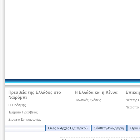
Πρεσβεία της Ελλάδος στο
Η Ελλάδα και η Κένυα
Επικαι
Ναϊρόμπι
Πολιτικές Σχέσεις
Νέα της 
Ο Πρέσβης
Νέα από 
Τμήματα Πρεσβείας
Στοιχεία Επικοινωνίας
Όλες οι Αρχές Εξωτερικού
Σύνθετη Αναζήτηση
Όροι 