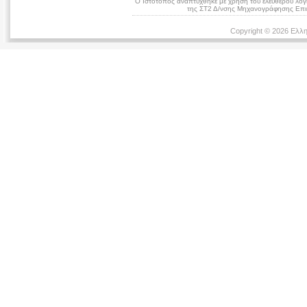
Ο Ιστότοπος αναπτύχθηκε με χρήση του ελεύθερου λογ
της ΣΤ2 Δ/νσης Μηχανογράφησης Επικ
Copyright © 2026 Ελλη