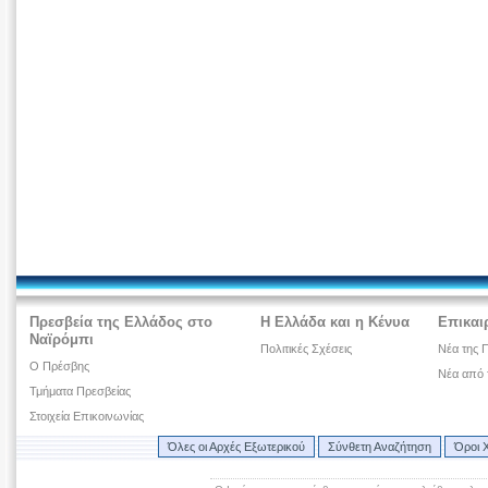
Πρεσβεία της Ελλάδος στο
Η Ελλάδα και η Κένυα
Επικαι
Ναϊρόμπι
Πολιτικές Σχέσεις
Νέα της 
Ο Πρέσβης
Νέα από 
Τμήματα Πρεσβείας
Στοιχεία Επικοινωνίας
Όλες οι Αρχές Εξωτερικού
Σύνθετη Αναζήτηση
Όροι 