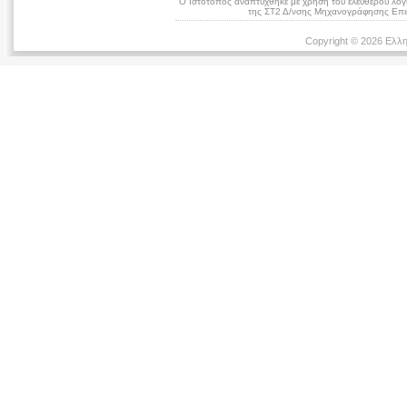
Ο Ιστότοπος αναπτύχθηκε με χρήση του ελεύθερου λογ
της ΣΤ2 Δ/νσης Μηχανογράφησης Επικ
Copyright © 2026 Ελλη