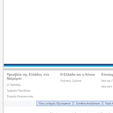
Πρεσβεία της Ελλάδος στο
Η Ελλάδα και η Κένυα
Επικαι
Ναϊρόμπι
Πολιτικές Σχέσεις
Νέα της 
Ο Πρέσβης
Νέα από 
Τμήματα Πρεσβείας
Στοιχεία Επικοινωνίας
Όλες οι Αρχές Εξωτερικού
Σύνθετη Αναζήτηση
Όροι 