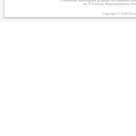
Ο Ιστότοπος αναπτύχθηκε με χρήση του ελεύθερου λογ
της ΣΤ2 Δ/νσης Μηχανογράφησης Επικ
Copyright © 2026 Ελλη