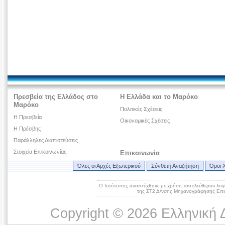
Πρεσβεία της Ελλάδος στο
Η Ελλάδα και το Μαρόκο
Μαρόκο
Πολιτικές Σχέσεις
Η Πρεσβεία
Οικονομικές Σχέσεις
Η Πρέσβης
Παράλληλες Διαπιστεύσεις
Στοιχεία Επικοινωνίας
Επικοινωνία
Όλες οι Αρχές Εξωτερικού
Σύνθετη Αναζήτηση
Όροι 
Ο Ιστότοπος αναπτύχθηκε με χρήση του ελεύθερου λογ
της ΣΤ2 Δ/νσης Μηχανογράφησης Επικ
Copyright © 2026 Ελληνική