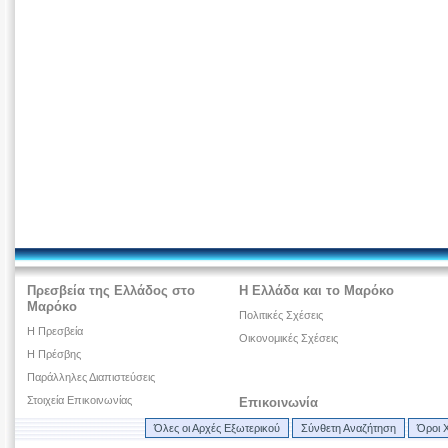
Πρεσβεία της Ελλάδος στο
Η Ελλάδα και το Μαρόκο
Μαρόκο
Πολιτικές Σχέσεις
Η Πρεσβεία
Οικονομικές Σχέσεις
Η Πρέσβης
Παράλληλες Διαπιστεύσεις
Στοιχεία Επικοινωνίας
Επικοινωνία
Όλες οι Αρχές Εξωτερικού
Σύνθετη Αναζήτηση
Όροι 