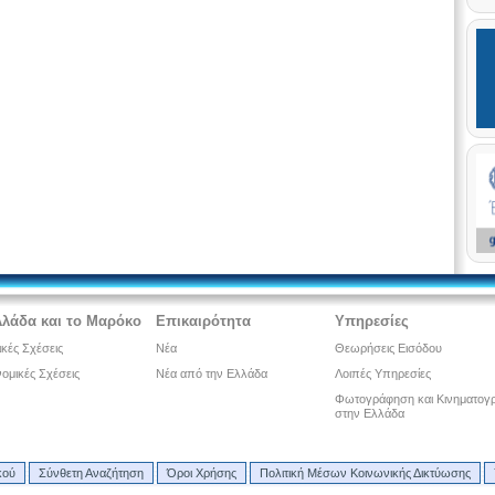
λλάδα και το Μαρόκο
Επικαιρότητα
Υπηρεσίες
ικές Σχέσεις
Νέα
Θεωρήσεις Εισόδου
ομικές Σχέσεις
Νέα από την Ελλάδα
Λοιπές Υπηρεσίες
Φωτογράφηση και Κινηματογ
στην Ελλάδα
κού
Σύνθετη Αναζήτηση
Όροι Χρήσης
Πολιτική Μέσων Κοινωνικής Δικτύωσης