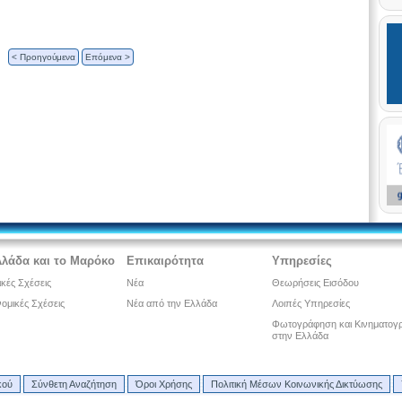
< Προηγούμενα
Επόμενα >
λλάδα και το Μαρόκο
Επικαιρότητα
Υπηρεσίες
ικές Σχέσεις
Νέα
Θεωρήσεις Εισόδου
ομικές Σχέσεις
Νέα από την Ελλάδα
Λοιπές Υπηρεσίες
Φωτογράφηση και Κινηματογ
στην Ελλάδα
κού
Σύνθετη Αναζήτηση
Όροι Χρήσης
Πολιτική Μέσων Κοινωνικής Δικτύωσης