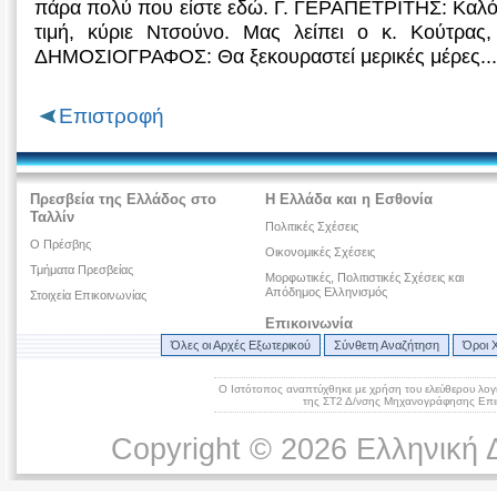
πάρα πολύ που είστε εδώ. Γ. ΓΕΡΑΠΕΤΡΙΤΗΣ: Καλό 
τιμή, κύριε Ντσούνο. Μας λείπει ο κ. Κούτρας
ΔΗΜΟΣΙΟΓΡΑΦΟΣ: Θα ξεκουραστεί μερικές μέρες..
Επιστροφή
Πρεσβεία της Ελλάδος στο
Η Ελλάδα και η Εσθονία
Ταλλίν
Πολιτικές Σχέσεις
Ο Πρέσβης
Οικονομικές Σχέσεις
Τμήματα Πρεσβείας
Μορφωτικές, Πολιτιστικές Σχέσεις και
Απόδημος Ελληνισμός
Στοιχεία Επικοινωνίας
Επικοινωνία
Όλες οι Αρχές Εξωτερικού
Σύνθετη Αναζήτηση
Όροι 
Ο Ιστότοπος αναπτύχθηκε με χρήση του ελεύθερου λογ
της ΣΤ2 Δ/νσης Μηχανογράφησης Επικ
Copyright © 2026 Ελληνική