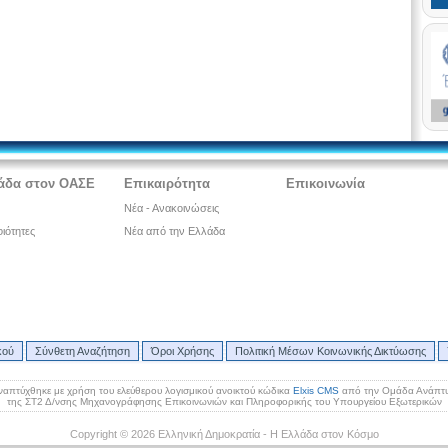
άδα στον ΟΑΣΕ
Επικαιρότητα
Επικοινωνία
Νέα - Ανακοινώσεις
ιότητες
Νέα από την Ελλάδα
κού
Σύνθετη Αναζήτηση
Όροι Χρήσης
Πολιτική Μέσων Κοινωνικής Δικτύωσης
ναπτύχθηκε με χρήση του ελεύθερου λογισμικού ανοικτού κώδικα
Elxis CMS
από την Ομάδα Ανάπτυ
της ΣΤ2 Δ/νσης Μηχανογράφησης Επικοινωνιών και Πληροφορικής του Υπουργείου Εξωτερικών
Copyright © 2026 Ελληνική Δημοκρατία - Η Ελλάδα στον Κόσμο