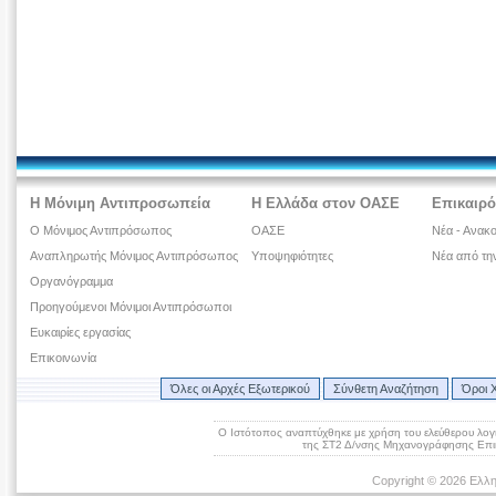
Η Μόνιμη Αντιπροσωπεία
Η Ελλάδα στον ΟΑΣΕ
Επικαιρό
Ο Μόνιμος Αντιπρόσωπος
ΟΑΣΕ
Νέα - Ανακο
Αναπληρωτής Μόνιμος Αντιπρόσωπος
Υποψηφιότητες
Νέα από τη
Οργανόγραμμα
Προηγούμενοι Μόνιμοι Αντιπρόσωποι
Ευκαιρίες εργασίας
Επικοινωνία
Όλες οι Αρχές Εξωτερικού
Σύνθετη Αναζήτηση
Όροι 
Ο Ιστότοπος αναπτύχθηκε με χρήση του ελεύθερου λογ
της ΣΤ2 Δ/νσης Μηχανογράφησης Επικ
Copyright © 2026 Ελλη