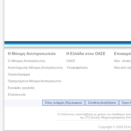
Η Μόνιμη Αντιπροσωπεία
Η Ελλάδα στον ΟΑΣΕ
Επικαιρό
Ο Μόνιμος Αντιπρόσωπος
ΟΑΣΕ
Νέα - Ανακο
Αναπληρωτής Μόνιμος Αντιπρόσωπος
Υποψηφιότητες
Νέα από τη
Οργανόγραμμα
Προηγούμενοι Μόνιμοι Αντιπρόσωποι
Ευκαιρίες εργασίας
Επικοινωνία
Όλες οι Αρχές Εξωτερικού
Σύνθετη Αναζήτηση
Όροι 
Ο Ιστότοπος αναπτύχθηκε με χρήση του ελεύθερου λογ
της ΣΤ2 Δ/νσης Μηχανογράφησης Επικ
Copyright © 2026 Ελλη