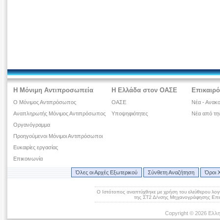
Η Μόνιμη Αντιπροσωπεία
Η Ελλάδα στον ΟΑΣΕ
Επικαιρό
Ο Μόνιμος Αντιπρόσωπος
ΟΑΣΕ
Νέα - Ανακο
Αναπληρωτής Μόνιμος Αντιπρόσωπος
Υποψηφιότητες
Νέα από τη
Οργανόγραμμα
Προηγούμενοι Μόνιμοι Αντιπρόσωποι
Ευκαιρίες εργασίας
Επικοινωνία
Όλες οι Αρχές Εξωτερικού
Σύνθετη Αναζήτηση
Όροι 
Ο Ιστότοπος αναπτύχθηκε με χρήση του ελεύθερου λογ
της ΣΤ2 Δ/νσης Μηχανογράφησης Επικ
Copyright © 2026 Ελλη