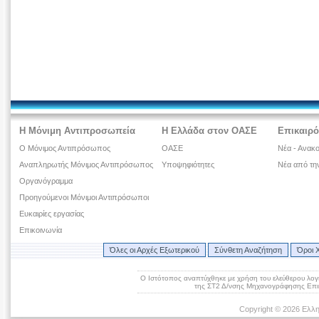
Η Μόνιμη Αντιπροσωπεία
Η Ελλάδα στον ΟΑΣΕ
Επικαιρό
Ο Μόνιμος Αντιπρόσωπος
ΟΑΣΕ
Νέα - Ανακο
Αναπληρωτής Μόνιμος Αντιπρόσωπος
Υποψηφιότητες
Νέα από τη
Οργανόγραμμα
Προηγούμενοι Μόνιμοι Αντιπρόσωποι
Ευκαιρίες εργασίας
Επικοινωνία
Όλες οι Αρχές Εξωτερικού
Σύνθετη Αναζήτηση
Όροι 
Ο Ιστότοπος αναπτύχθηκε με χρήση του ελεύθερου λογ
της ΣΤ2 Δ/νσης Μηχανογράφησης Επικ
Copyright © 2026 Ελλη