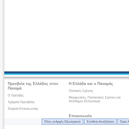
Πρεσβεία της Ελλάδος στον
Η Ελλάδα και ο Παναμάς
Παναμά
Πολιτικές Σχέσεις
Ο Πρέσβης
Μορφωτικές, Πολιτιστικές Σχέσεις και
Απόδημος Ελληνισμός
Τμήματα Πρεσβείας
Στοιχεία Επικοινωνίας
Επικοινωνία
Όλες οι Αρχές Εξωτερικού
Σύνθετη Αναζήτηση
Όροι 