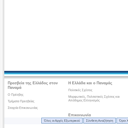
Πρεσβεία της Ελλάδος στον
Η Ελλάδα και ο Παναμάς
Παναμά
Πολιτικές Σχέσεις
Ο Πρέσβης
Μορφωτικές, Πολιτιστικές Σχέσεις και
Απόδημος Ελληνισμός
Τμήματα Πρεσβείας
Στοιχεία Επικοινωνίας
Επικοινωνία
Όλες οι Αρχές Εξωτερικού
Σύνθετη Αναζήτηση
Όροι 