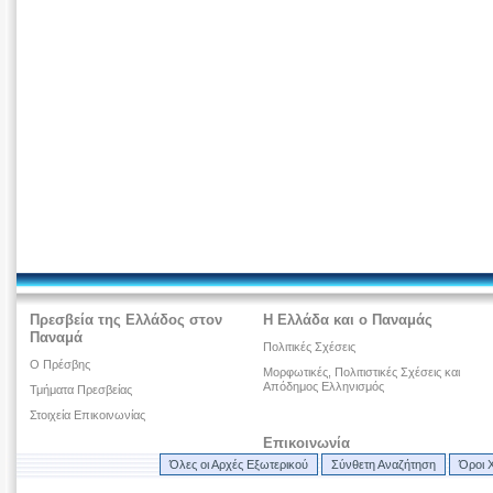
Πρεσβεία της Ελλάδος στον
Η Ελλάδα και ο Παναμάς
Παναμά
Πολιτικές Σχέσεις
Ο Πρέσβης
Μορφωτικές, Πολιτιστικές Σχέσεις και
Απόδημος Ελληνισμός
Τμήματα Πρεσβείας
Στοιχεία Επικοινωνίας
Επικοινωνία
Όλες οι Αρχές Εξωτερικού
Σύνθετη Αναζήτηση
Όροι 