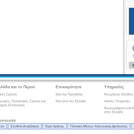
λλάδα και το Περού
Επικαιρότητα
Υπηρεσίες
ικές Σχέσεις
Νέα της Πρεσβείας
Θεωρήσεις Εισόδου
τικές, Πολιτιστικές Σχέσεις και
Νέα από την Ελλάδα
Λοιπές Υπηρεσίες
ημος Ελληνισμός
Φωτογράφηση και Κ
στην Ελλάδα
κοινωνία
κού
Σύνθετη Αναζήτηση
Όροι Χρήσης
Πολιτική Μέσων Κοινωνικής Δικτύωσης