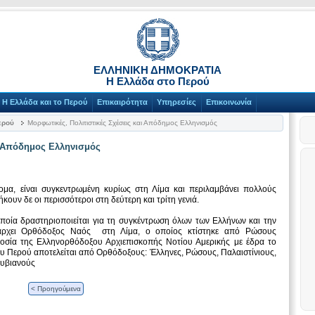
ΕΛΛΗΝΙΚΗ ΔΗΜΟΚΡΑΤΙΑ
Η Ελλάδα στο Περού
Η Ελλάδα και το Περού
Επικαιρότητα
Υπηρεσίες
Επικοινωνία
ερού
Μορφωτικές, Πολιτιστικές Σχέσεις και Απόδημος Ελληνισμός
ι Απόδημος Ελληνισμός
μα, είναι συγκεντρωμένη κυρίως στη Λίμα και περιλαμβάνει πολλούς
ήκουν δε οι περισσότεροι στη δεύτερη και τρίτη γενιά.
οποία δραστηριοποιείται για τη συγκέντρωση όλων των Ελλήνων και την
άρχει Ορθόδοξος Ναός στη Λίμα, ο οποίος κτίστηκε από Ρώσους
ιοδοσία της Ελληνορθόδοξου Αρχιεπισκοπής Νοτίου Αμερικής με έδρα το
υ Περού αποτελείται από Ορθόδοξους: Έλληνες, Ρώσους, Παλαιστίνιους,
ουβιανούς
< Προηγούμενα