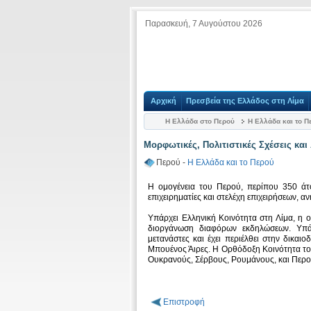
Παρασκευή, 7 Αυγούστου 2026
Αρχική
Πρεσβεία της Ελλάδος στη Λίμα
Η Ελλάδα στο Περού
Η Ελλάδα και το Π
Μορφωτικές, Πολιτιστικές Σχέσεις κα
Περού -
Η Ελλάδα και το Περού
Η ομογένεια του Περού, περίπου 350 άτο
επιχειρηματίες και στελέχη επιχειρήσεων, αν
Υπάρχει Ελληνική Κοινότητα στη Λίμα, η 
διοργάνωση διαφόρων εκδηλώσεων. Υπ
μετανάστες και έχει περιέλθει στην δικα
Μπουένος Άιρες. Η Ορθόδοξη Κοινότητα το
Ουκρανούς, Σέρβους, Ρουμάνους, και Περ
Επιστροφή