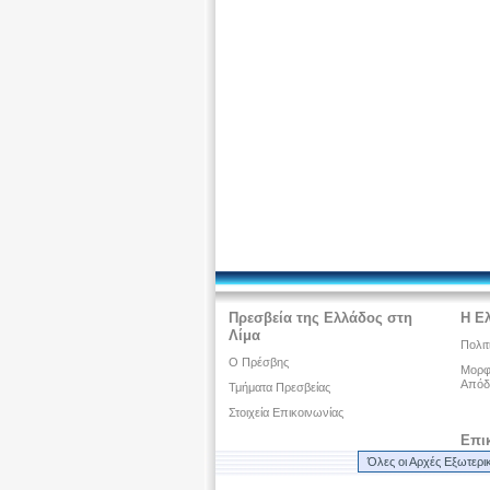
Πρεσβεία της Ελλάδος στη
Η Ε
Λίμα
Πολιτ
Ο Πρέσβης
Μορφω
Απόδ
Τμήματα Πρεσβείας
Στοιχεία Επικοινωνίας
Επι
Όλες οι Αρχές Εξωτερι