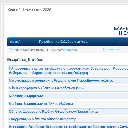
Κυριακή, 9 Αυγούστου 2026
ΕΛΛΗΝ
Η Ε
Αρχική
Πρεσβεία της Ελλάδος στη Λίμα
Επικαιρότητα
Υπηρεσίες
Επικοινωνία
Η Ελλάδα στο Περού
Θεωρήσεις Εισόδου
Θεωρήσεις Εισόδου
Πληροφορίες για την επεξεργασία προσωπικών δεδομένων - Κανονισ
Δεδομένων - πληροφορίες σε αιτούντες θεώρηση
Μη υποχρέωση τουριστικής θεώρησης για Περουβιανούς πολίτες
Νέο Πληροφοριακό Σύστημα Θεωρήσεων (VIS)
Κώδικας θεωρήσεων
Κώδικας θεωρήσεων σε άλλες γλώσσες
Οδηγίες Εφαρμογής Κώδικα Θεωρήσεων-Παραρτήματα
Εναρμονισμένο έντυπο αίτησης θεώρησης
Δικαιώματα Αιτούντος Θεώρησης σε περίπτωση απόρριψης αίτησης λόγω