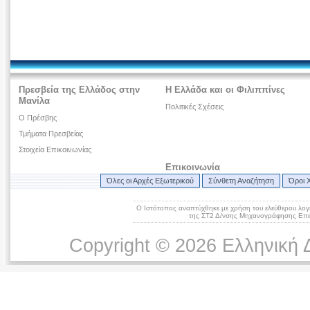
Πρεσβεία της Ελλάδος στην
Η Ελλάδα και οι Φιλιππίνες
Μανίλα
Πολιτικές Σχέσεις
Ο Πρέσβης
Τμήματα Πρεσβείας
Στοιχεία Επικοινωνίας
Επικοινωνία
Όλες οι Αρχές Εξωτερικού
Σύνθετη Αναζήτηση
Όροι 
Ο Ιστότοπος αναπτύχθηκε με χρήση του ελεύθερου λογ
της ΣΤ2 Δ/νσης Μηχανογράφησης Επικ
Copyright © 2026 Ελληνική