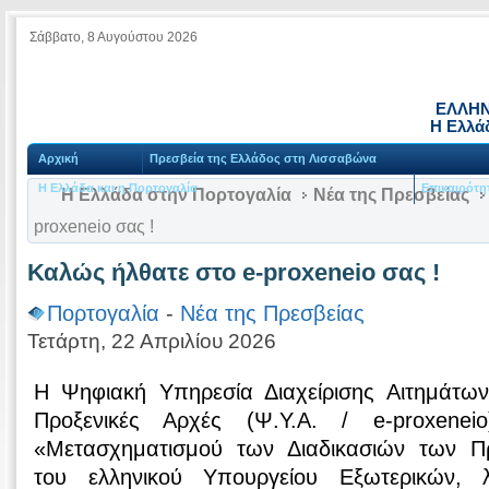
Σάββατο, 8 Αυγούστου 2026
ΕΛΛΗΝ
Η Ελλά
Αρχική
Πρεσβεία της Ελλάδος στη Λισσαβώνα
Η Ελλάδα και η Πορτογαλία
Επικαιρότη
Η Ελλάδα στην Πορτογαλία
Νέα της Πρεσβείας
proxeneio σας !
Καλώς ήλθατε στο e-proxeneio σας !
Πορτογαλία
-
Νέα της Πρεσβείας
Τετάρτη, 22 Απριλίου 2026
Η Ψηφιακή Υπηρεσία Διαχείρισης Αιτημάτω
Προξενικές Αρχές (Ψ.Υ.Α. / e-proxenei
«Μετασχηματισμού των Διαδικασιών των Π
του ελληνικού Υπουργείου Εξωτερικών, λ