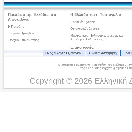
Πρεσβεία της Ελλάδος στη
Η Ελλάδα και η Πορτογαλία
Λισσαβώνα
Πολιτικές Σχέσεις
Η Πρέσβης
Οικονομικές Σχέσεις
Τμήματα Πρεσβείας
Μορφωτικές, Πολιτιστικές Σχέσεις και
Απόδημος Ελληνισμός
Στοιχεία Επικοινωνίας
Επικοινωνία
Όλες οι Αρχές Εξωτερικού
Σύνθετη Αναζήτηση
Όροι 
Ο Ιστότοπος αναπτύχθηκε με χρήση του ελεύθερου λογ
της ΣΤ2 Δ/νσης Μηχανογράφησης Επικ
Copyright © 2026 Ελληνική