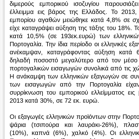
διμερούς εμπορικού ισοζυγίου παρουσιάζε
έλλειμμα εις βάρος της Ελλάδος. Το 2013,
εμπορίου αγαθών μειώθηκε κατά 4,8% σε σχ
είχε καταγράψει αύξηση της τάξης του 18%. Τ
κατά 10,5% (σε 193εκ.ευρώ) των ελληνικ
Πορτογαλία. Την ίδια περίοδο οι ελληνικές ε
ανέκαμψαν, καταγράφοντας αύξηση κατά 6
δηλαδή ποσοστό μεγαλύτερο από τον μέσο
πορτογαλικών εισαγωγών συνολικά από τις χώ
Η ανάκαμψη των ελληνικών εξαγωγών σε συ
των εισαγωγών από την Πορτογαλία είχα
συρρίκνωση του εμπορικού ελλείμματος εις
2013 κατά 30%, σε 72 εκ. ευρώ.
Οι εξαγωγές ελληνικών προϊόντων στην Πορτ
ψάρια (τσιπούρα και λαυράκι-26%), πλαστ
(10%), καπνά (6%), χαλκό (4%). Οι ελληνι