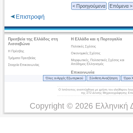
< Προηγούμενα
Επόμενα >
Επιστροφή
Πρεσβεία της Ελλάδος στη
Η Ελλάδα και η Πορτογαλία
Λισσαβώνα
Πολιτικές Σχέσεις
Η Πρέσβης
Οικονομικές Σχέσεις
Τμήματα Πρεσβείας
Μορφωτικές, Πολιτιστικές Σχέσεις και
Απόδημος Ελληνισμός
Στοιχεία Επικοινωνίας
Επικοινωνία
Όλες οι Αρχές Εξωτερικού
Σύνθετη Αναζήτηση
Όροι 
Ο Ιστότοπος αναπτύχθηκε με χρήση του ελεύθερου λογ
της ΣΤ2 Δ/νσης Μηχανογράφησης Επικ
Copyright © 2026 Ελληνική