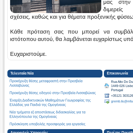
μας στην 
διμερείς 
σχέσεις, καθώς και για θέματα προξενικής φύσεω
Κάθε πρόταση σας που μπορεί να συμβάλε
ιστότοπου αυτού, θα λαμβάνεται ευχαρίστως υπ
Ευχαριστούμε.
Τελευταία Νέα
Επικοινωνία
Προκήρυξη θέσης μεταφραστή στην Πρεσβεία
Rua Alto Do Du
Λισσαβώνας
1449-026 Lisb
Portugal
Προκήρυξη θέσης οδηγού στην Πρεσβεία Λισσαβώνας
+35121 303126
Έναρξη Διαδικτυακών Μαθημάτων Γεωγραφίας της
gremb.lis@mfa
Ελλάδας για Παιδιά της Ομογένειας
Νέα τμήματα εξ αποστάσεως διδασκαλίας για τα
Ελληνόπουλα της Ομογένειας
Πρόσκληση υποβολής προσφοράς για εργασίες
Προγράμματα Φιλοξενίας και Ελληνομάθειας για την
Δημοφιλείς Υπηρεσίες
Περί της Πρεσβ