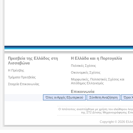
Πρεσβεία της Ελλάδος στη
Η Ελλάδα και η Πορτογαλία
Λισσαβώνα
Πολιτικές Σχέσεις
Η Πρέσβης
Οικονομικές Σχέσεις
Τμήματα Πρεσβείας
Μορφωτικές, Πολιτιστικές Σχέσεις και
Απόδημος Ελληνισμός
Στοιχεία Επικοινωνίας
Επικοινωνία
Όλες οι Αρχές Εξωτερικού
Σύνθετη Αναζήτηση
Όροι 
Ο Ιστότοπος αναπτύχθηκε με χρήση του ελεύθερου λογ
της ΣΤ2 Δ/νσης Μηχανογράφησης Επικ
Copyright © 2026 Ελλη