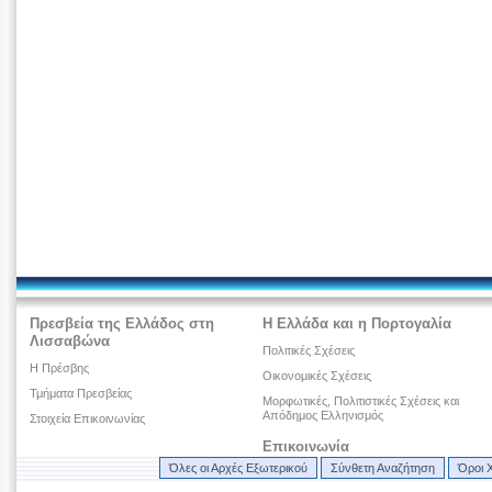
Πρεσβεία της Ελλάδος στη
Η Ελλάδα και η Πορτογαλία
Λισσαβώνα
Πολιτικές Σχέσεις
Η Πρέσβης
Οικονομικές Σχέσεις
Τμήματα Πρεσβείας
Μορφωτικές, Πολιτιστικές Σχέσεις και
Απόδημος Ελληνισμός
Στοιχεία Επικοινωνίας
Επικοινωνία
Όλες οι Αρχές Εξωτερικού
Σύνθετη Αναζήτηση
Όροι 