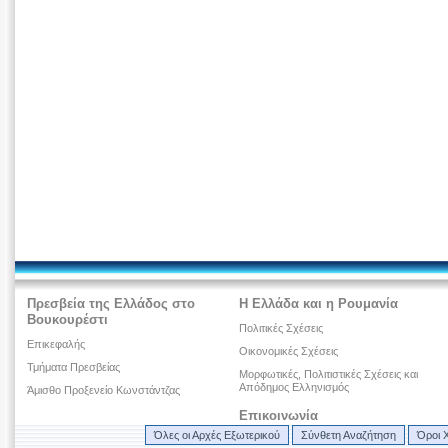
Πρεσβεία της Ελλάδος στο
Η Ελλάδα και η Ρουμανία
Βουκουρέστι
Πολιτικές Σχέσεις
Επικεφαλής
Οικονομικές Σχέσεις
Τμήματα Πρεσβείας
Μορφωτικές, Πολιτιστικές Σχέσεις και
Απόδημος Ελληνισμός
Άμισθο Προξενείο Κωνστάντζας
Επικοινωνία
Όλες οι Αρχές Εξωτερικού
Σύνθετη Αναζήτηση
Όροι 