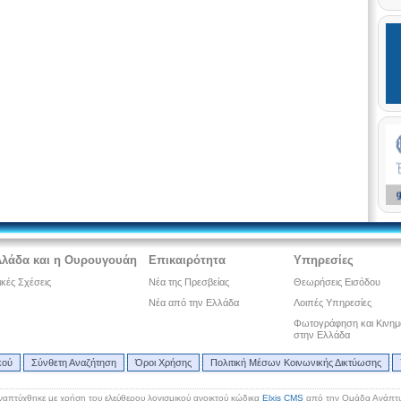
λλάδα και η Ουρουγουάη
Επικαιρότητα
Υπηρεσίες
ικές Σχέσεις
Νέα της Πρεσβείας
Θεωρήσεις Εισόδου
Νέα από την Ελλάδα
Λοιπές Υπηρεσίες
Φωτογράφηση και Κινη
στην Ελλάδα
κού
Σύνθετη Αναζήτηση
Όροι Χρήσης
Πολιτική Μέσων Κοινωνικής Δικτύωσης
ναπτύχθηκε με χρήση του ελεύθερου λογισμικού ανοικτού κώδικα
Elxis CMS
από την Ομάδα Ανάπτυ