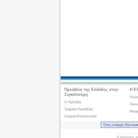
Πρεσβεία της Ελλάδος στην
Η Ε
Σιγκαπούρη
Πολιτ
O Πρέσβης
Οικον
Τμήματα Πρεσβείας
Μορφ
Στοιχεία Επικοινωνίας
Όλες οι Αρχές Εξωτερι
Ο Ιστότοπος α