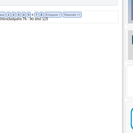
ενα
1
2
3
4
5
6
7
8
Επόμενα >
Τελευταία >>
Αποτελέσματα 76 - 90 από 115