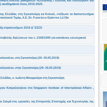
θηση κύκλου μαθημάτων «Ελληνικής Γλώσσας και Πολιτισμού» για
) ακαδημαϊκού έτους 2019-2020.
 της Ελλάδας στη Σιγκαπούρη κα Κολιού, επέδωσε τα διαπιστευτήρια
ατολικού Τιμόρ, Α.Ε. Dr. Francisco Guterres Lú Olo
αξη στρατευσίμων 2019 Δ' ΕΣΣΟ
υποβολής δηλώσεων του ν. 2308/1995 για κατοίκους εσωτερικού
ούγκαλου, στη Σιγκαπούρη (29–30.05.2019)
ούγκαλου, στην Σιγκαπούρη (29–30.05.2019)
 Ελλάδας, κ. Ιωάννη Μουρμούρα στη Σιγκαπούρη
ου Κατρούγκαλου στο Singapore Institute of International Affairs ,
ι Σαλμά στις εργασίες της Επιτροπής Επιστημής και Τεχνολογίας της