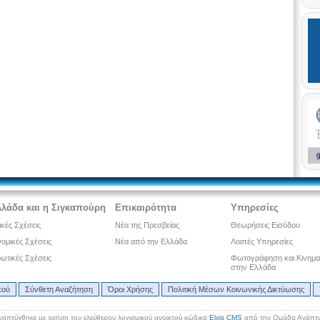
λλάδα και η Σιγκαπούρη
Επικαιρότητα
Υπηρεσίες
ικές Σχέσεις
Νέα της Πρεσβείας
Θεωρήσεις Εισόδου
ομικές Σχέσεις
Νέα από την Ελλάδα
Λοιπές Υπηρεσίες
ωτικές Σχέσεις
Φωτογράφηση και Κινημ
στην Ελλάδα
κού
Σύνθετη Αναζήτηση
Όροι Χρήσης
Πολιτική Μέσων Κοινωνικής Δικτύωσης
ναπτύχθηκε με χρήση του ελεύθερου λογισμικού ανοικτού κώδικα
Elxis CMS
από την Ομάδα Ανάπτυ