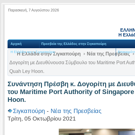
Παρασκευή, 7 Αυγούστου 2026
ΕΛΛΗΝ
Η Ελλά
Αρχική
Πρεσβεία της Ελλάδος στην Σιγκαπούρη
Η Ελλάδα και η Σιγκαπούρη
Επικαιρότ
Η Ελλάδα στην Σιγκαπούρη
Νέα της Πρεσβείας
Δογορίτη με Διευθύνουσα Σύμβουλο του Maritime Port Autho
Quah Ley Hoon.
Συνάντηση Πρέσβη κ. Δογορίτη με Διευ
του Maritime Port Authority of Singapor
Hoon.
Σιγκαπούρη
-
Νέα της Πρεσβείας
Τρίτη, 05 Οκτωβρίου 2021