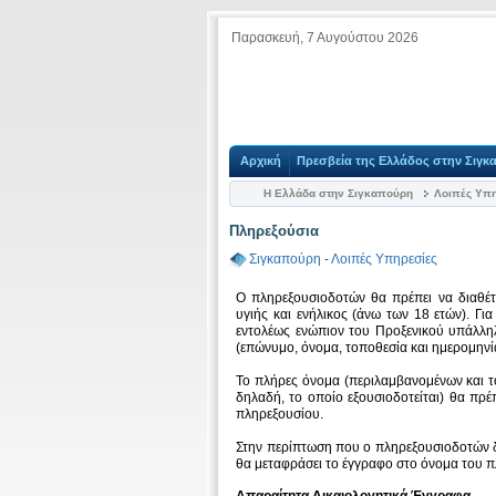
Παρασκευή, 7 Αυγούστου 2026
Αρχική
Πρεσβεία της Ελλάδος στην Σιγκ
Η Ελλάδα στην Σιγκαπούρη
Λοιπές Υπη
Πληρεξούσια
Σιγκαπούρη
-
Λοιπές Υπηρεσίες
Ο πληρεξουσιοδοτών θα πρέπει να διαθέτει
υγιής και ενήλικος (άνω των 18 ετών). Γ
εντολέως ενώπιον του Προξενικού υπάλλη
(επώνυμο, όνομα, τοποθεσία και ημερομην
Το πλήρες όνομα (περιλαμβανομένων και 
δηλαδή, το οποίο εξουσιοδοτείται) θα πρ
πληρεξουσίου.
Στην περίπτωση που ο πληρεξουσιοδοτών δε
θα μεταφράσει το έγγραφο στο όνομα του 