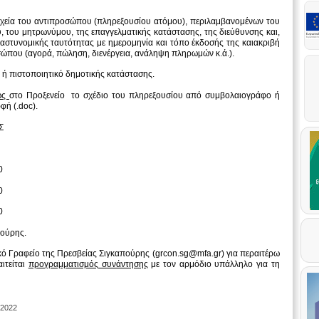
ιχεία του αντιπροσώπου (πληρεξουσίου ατόμου), περιλαμβανομένων του
 του μητρωνύμου, της επαγγελματικής κατάστασης, της διεύθυνσης και,
ς αστυνομικής ταυτότητας με ημερομηνία και τόπο έκδοσής της καιακριβή
ώπου (αγορά, πώληση, διενέργεια, ανάληψη πληρωμών κ.ά.).
 ή πιστοποιητικό δημοτικής κατάστασης.
κώς
στο Προξενείο το σχέδιο του πληρεξουσίου από συμβολαιογράφο ή
φή (.doc).
Σ
0
0
0
πούρης.
ό Γραφείο της Πρεσβείας Σιγκαπούρης (grcon.sg@mfa.gr) για περαιτέρω
ιτείται
προγραμματισμός συνάντησης
με τον αρμόδιο υπάλληλο για τη
 2022