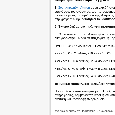
Απαραίτητα Δικαιολογητικά Έγγραφα
1.
Συμπληρωμένη Αίτηση
με τα ακριβή στο
επωνύμου, του ονόματος, του πατρωνύμου,
αν είναι εφικτό, του αριθμού της ελληνική
περιγραφή των αρμοδιοτήτων του αντιπροσ
2. Έγκυρο διαβατήριο ή ελληνική ταυτότητα
3. Θα πρέπει να
αποστέλλεται ηλεκτρονι
δικηγόρο στην Ελλάδα σε επεξεργάσιμη μορ
ΠΛΗΡΕΞΟΥΣΙΟ
ΦΩΤΟΑΝΤΙΓΡΑΦΑ
ΚΟΣΤΟ
2 σελίδες €50
2 σελίδες €10
2 σελίδες €60
4 σελίδες €100
4 σελίδες €20
4 σελίδες €12
6 σελίδες €150
6 σελίδες €30
6 σελίδες €18
8 σελίδες €200
8 σελίδες €40
8 σελίδες €24
Το αντίτιμο καταβάλλεται σε δολάρια Σιγκα
Παρακαλούμε επικοινωνήστε με το Προξενικ
πληροφορίες, λαμβάνοντας υπόψη ότι απα
σύνταξη και υπογραφή πληρεξουσίου.
Τελευταία ενημέρωση Παρασκευή, 07 Ιανουαρίου