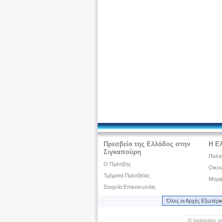
Πρεσβεία της Ελλάδος στην
Η Ε
Σιγκαπούρη
Πολιτ
O Πρέσβης
Οικον
Τμήματα Πρεσβείας
Μορφ
Στοιχεία Επικοινωνίας
Όλες οι Αρχές Εξωτερι
Ο Ιστότοπος α