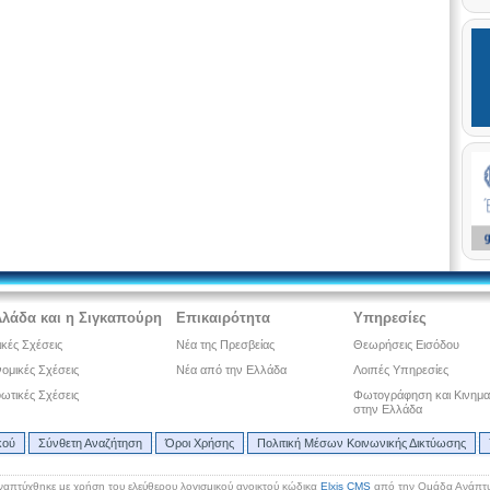
λλάδα και η Σιγκαπούρη
Επικαιρότητα
Υπηρεσίες
ικές Σχέσεις
Νέα της Πρεσβείας
Θεωρήσεις Εισόδου
ομικές Σχέσεις
Νέα από την Ελλάδα
Λοιπές Υπηρεσίες
ωτικές Σχέσεις
Φωτογράφηση και Κινημ
στην Ελλάδα
κού
Σύνθετη Αναζήτηση
Όροι Χρήσης
Πολιτική Μέσων Κοινωνικής Δικτύωσης
ναπτύχθηκε με χρήση του ελεύθερου λογισμικού ανοικτού κώδικα
Elxis CMS
από την Ομάδα Ανάπτυ