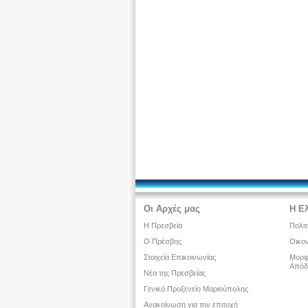
Οι Αρχές μας
Η Ε
Η Πρεσβεία
Πολιτ
Ο Πρέσβης
Οικον
Στοιχεία Επικοινωνίας
Μορφω
Απόδ
Νέα της Πρεσβείας
Γενικό Προξενείο Μαριούπολης
Ανακοίνωση για την επιτυχή