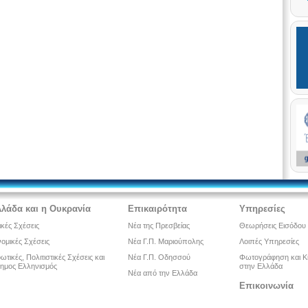
λλάδα και η Ουκρανία
Επικαιρότητα
Υπηρεσίες
ικές Σχέσεις
Νέα της Πρεσβείας
Θεωρήσεις Εισόδου
ομικές Σχέσεις
Νέα Γ.Π. Μαριούπολης
Λοιπές Υπηρεσίες
τικές, Πολιτιστικές Σχέσεις και
Νέα Γ.Π. Οδησσού
Φωτογράφηση και Κ
ημος Ελληνισμός
στην Ελλάδα
Νέα από την Ελλάδα
Επικοινωνία