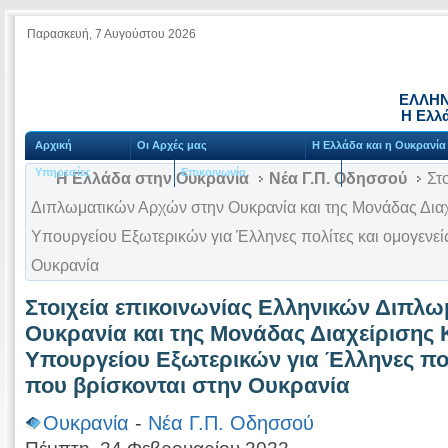
Παρασκευή, 7 Αυγούστου 2026
ΕΛΛΗΝ
Η Ελλ
Αρχική
Οι Αρχές μας
Η Ελλάδα και η Ουκρανία
Υπηρεσίες
Επικοινωνία
Η Ελλάδα στην Ουκρανία
Νέα Γ.Π. Οδησσού
Στο
Διπλωματικών Αρχών στην Ουκρανία και της Μονάδας Διαχ
Υπουργείου Εξωτερικών για Έλληνες πολίτες και ομογενεί
Ουκρανία
Στοιχεία επικοινωνίας Ελληνικών Διπλ
Ουκρανία και της Μονάδας Διαχείρισης 
Υπουργείου Εξωτερικών για Έλληνες πολ
που βρίσκονται στην Ουκρανία
Ουκρανία
-
Νέα Γ.Π. Οδησσού