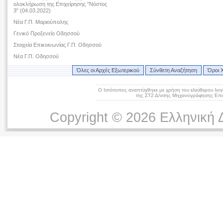
ολοκλήρωση της Επιχείρησης "Νόστος
3" (04.03.2022)
Νέα Γ.Π. Μαριούπολης
Γενικό Προξενείο Οδησσού
Στοιχεία Επικοινωνίας Γ.Π. Οδησσού
Νέα Γ.Π. Οδησσού
Όλες οι Αρχές Εξωτερικού
Σύνθετη Αναζήτηση
Όροι 
Ο Ιστότοπος αναπτύχθηκε με χρήση του ελεύθερου λογ
της ΣΤ2 Δ/νσης Μηχανογράφησης Επικ
Copyright © 2026 Ελληνική