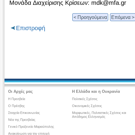
Μονάδα Διαχείρισης Κρίσεων: mdk@mfa.gr
< Προηγούμενα
Επόμενα >
Επιστροφή
Οι Αρχές μας
Η Ελλάδα και η Ουκρανία
Η Πρεσβεία
Πολιτικές Σχέσεις
Ο Πρέσβης
Οικονομικές Σχέσεις
Στοιχεία Επικοινωνίας
Μορφωτικές, Πολιτιστικές Σχέσεις και
Απόδημος Ελληνισμός
Νέα της Πρεσβείας
Γενικό Προξενείο Μαριούπολης
Ανακοίνωση για την επιτυχή