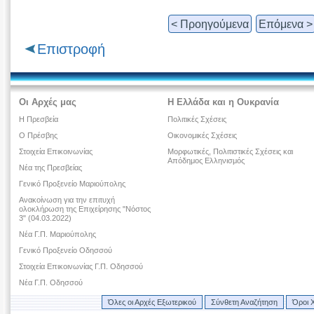
< Προηγούμενα
Επόμενα >
Επιστροφή
Οι Αρχές μας
Η Ελλάδα και η Ουκρανία
Η Πρεσβεία
Πολιτικές Σχέσεις
Ο Πρέσβης
Οικονομικές Σχέσεις
Στοιχεία Επικοινωνίας
Μορφωτικές, Πολιτιστικές Σχέσεις και
Απόδημος Ελληνισμός
Νέα της Πρεσβείας
Γενικό Προξενείο Μαριούπολης
Ανακοίνωση για την επιτυχή
ολοκλήρωση της Επιχείρησης "Νόστος
3" (04.03.2022)
Νέα Γ.Π. Μαριούπολης
Γενικό Προξενείο Οδησσού
Στοιχεία Επικοινωνίας Γ.Π. Οδησσού
Νέα Γ.Π. Οδησσού
Όλες οι Αρχές Εξωτερικού
Σύνθετη Αναζήτηση
Όροι 