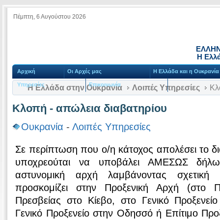
Πέμπτη, 6 Αυγούστου 2026
ΕΛΛΗΝ
Η Ελλ
Αρχική
Οι Αρχές μας
Η Ελλάδα και η Ουκρανία
Υπηρεσίες
Επικοινωνία
Η Ελλάδα στην Ουκρανία
Λοιπές Υπηρεσίες
Κλο
Κλοπή - απώλεια διαβατηρίου
Ουκρανία
-
Λοιπές Υπηρεσίες
Σε περίπτωση που ο/η κάτοχος απολέσει το δι
υποχρεούται να υποβάλει ΑΜΕΣΩΣ δήλω
αστυνομική αρχή λαμβάνοντας σχετική
προσκομίζει στην Προξενική Αρχή (στο Π
Πρεσβείας στο Κίεβο, στο Γενικό Προξενεί
Γενικό Προξενείο στην Οδησσό ή Επίτιμο Προ