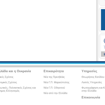
λλάδα και η Ουκρανία
Επικαιρότητα
Υπηρεσίες
ικές Σχέσεις
Νέα της Πρεσβείας
Θεωρήσεις Εισόδου
ομικές Σχέσεις
Νέα Γ.Π. Μαριούπολης
Λοιπές Υπηρεσίες
τικές, Πολιτιστικές Σχέσεις και
Νέα Γ.Π. Οδησσού
Φωτογράφηση και Κ
ημος Ελληνισμός
στην Ελλάδα
Νέα από την Ελλάδα
Επικοινωνία