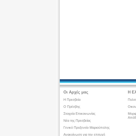
Οι Αρχές μας
Η Ε
Η Πρεσβεία
Πολιτ
Ο Πρέσβης
Οικον
Στοιχεία Επικοινωνίας
Μορφω
Απόδ
Νέα της Πρεσβείας
Γενικό Προξενείο Μαριούπολης
Ανακοίνωση για την επιτυχή