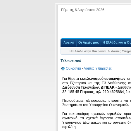
Πέμπτη, 6 Αυγούστου 2026
Αρχική
Οι Αρχές μας
Η Ελλάδα και η Ο
Η Ελλάδα στην Ουκρανία
Λοιπές Υπηρε
Τελωνειακά
Ουκρανία
-
Λοιπές Υπηρεσίες
Για θέματα
εκτελωνισμού αυτοκινήτων
, ο
στο Εξωτερικό και της Ε3 Διεύθυνσης 
Διεύθυνση Τελωνείων, ΔΙΠΕΑΚ
- Διεύθυν
32, 185 45 Πειραιάς, τηλ: 210 4625884, fa
Περισσότερες πληροφορίες μπορείτε να 
Συστημάτων του Υπουργείου Οικονομικών.
Για τακτοποίηση σχετικών
οφειλών
προς
εξωτερικό, τα σχετικά έγγραφα αποστέλ
Υπουργείου Εξωτερικών και εν συνεχεία δι
οφειλέτη.