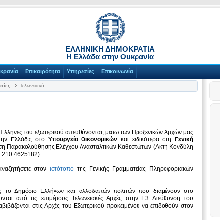
ΕΛΛΗΝΙΚΗ ΔΗΜΟΚΡΑΤΙΑ
Η Ελλάδα στην Ουκρανία
υκρανία
Επικαιρότητα
Υπηρεσίες
Επικοινωνία
σίες
Τελωνειακά
ι Έλληνες του εξωτερικού απευθύνονται, μέσω των Προξενικών Αρχών μας
στην Ελλάδα, στο
Υπουργείο Οικονομικών
και ειδικότερα στη
Γενική
ση Παρακολούθησης Ελέγχου Ανασταλτικών Καθεστώτων (Ακτή Κονδύλη
x: 210 4625182)
αναζητήσετε στον
ιστότοπο
της Γενικής Γραμματείας Πληροφοριακών
 το Δημόσιο Ελλήνων και αλλοδαπών πολιτών που διαμένουν στο
λονται από τις επιμέρους Τελωνειακές Αρχές στην Ε3 Διεύθυνση του
αβιβάζονται στις Αρχές του Εξωτερικού προκειμένου να επιδοθούν στον