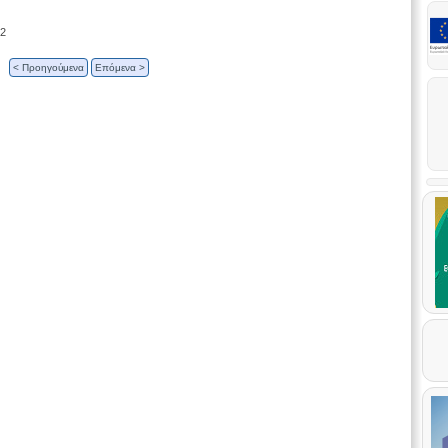
12
< Προηγούμενα
Επόμενα >