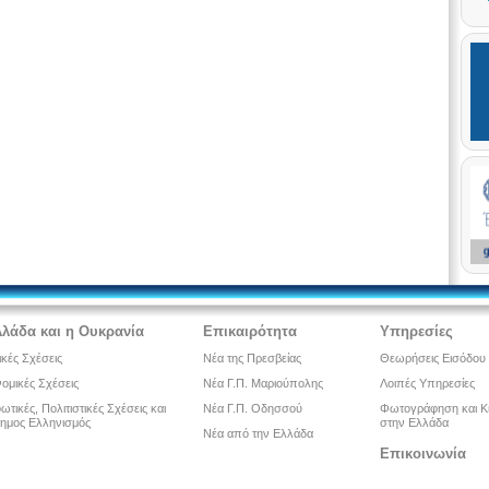
λλάδα και η Ουκρανία
Επικαιρότητα
Υπηρεσίες
ικές Σχέσεις
Νέα της Πρεσβείας
Θεωρήσεις Εισόδου
ομικές Σχέσεις
Νέα Γ.Π. Μαριούπολης
Λοιπές Υπηρεσίες
τικές, Πολιτιστικές Σχέσεις και
Νέα Γ.Π. Οδησσού
Φωτογράφηση και Κ
ημος Ελληνισμός
στην Ελλάδα
Νέα από την Ελλάδα
Επικοινωνία