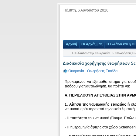
Πέμπτη, 6 Αυγούστου 2026
Αρχική
Οι Αρχές μας
Η Ελλάδα και η Ο
Η Ελλάδα στην Ουκρανία
Θεωρήσεις Ε
Διαδικασία χορήγησης θεωρήσεων Sc
Ουκρανία
-
Θεωρήσεις Εισόδου
Προκειμένου να εξετασθεί αίτημα για είσ
εισόδου για ναυτολόγηση, θα πρέπει να:
Α. ΠΕΡΙΕΛΘΟΥΝ ΑΠΕΥΘΕΙΑΣ ΣΤΗΝ ΑΡΜ
1. Αίτηση της ναυτιλιακής εταιρείας ή 
ναυτικού πράκτορα από την οικεία λιμενική
- Η ταυτότητα του ναυτικού (Όνομα, Επώνυ
- Η ημερομηνία άφιξης στο χώρο Schengen 