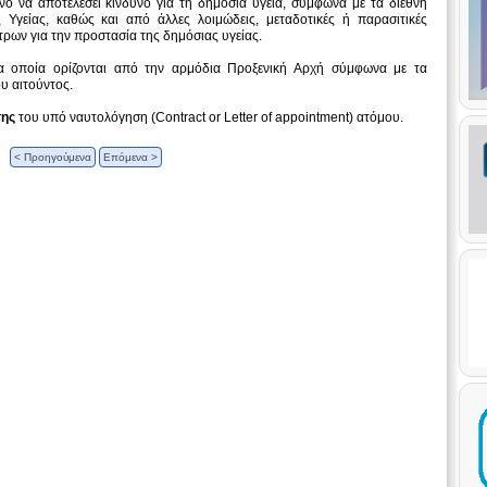
νό να αποτελέσει κίνδυνο για τη δημόσια υγεία, σύμφωνα με τα διεθνή
Υγείας, καθώς και από άλλες λοιμώδεις, μεταδοτικές ή παρασιτικές
έτρων για την προστασία της δημόσιας υγείας.
 οποία ορίζονται από την αρμόδια Προξενική Αρχή σύμφωνα με τα
υ αιτούντος.
σης
του υπό ναυτολόγηση (Contract or Letter of appointment) ατόμου.
< Προηγούμενα
Επόμενα >