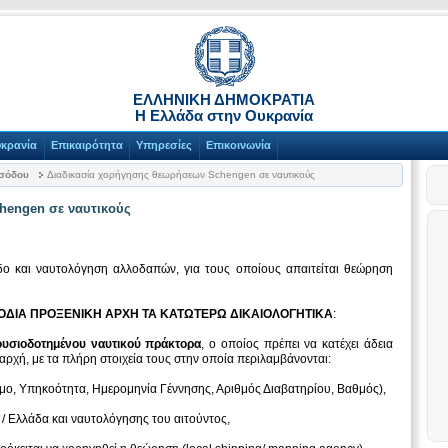
ΕΛΛΗΝΙΚΗ ΔΗΜΟΚΡΑΤΙΑ
Η Ελλάδα στην Ουκρανία
υκρανία
Επικαιρότητα
Υπηρεσίες
Επικοινωνία
ισόδου
Διαδικασία χορήγησης θεωρήσεων Schengen σε ναυτικούς
hengen σε ναυτικούς
οδο και ναυτολόγηση αλλοδαπών, για τους οποίους απαιτείται θεώρηση
ΟΔΙΑ ΠΡΟΞΕΝΙΚΗ ΑΡΧΗ ΤΑ ΚΑΤΩΤΕΡΩ ΔΙΚΑΙΟΛΟΓΗΤΙΚΑ
:
εξουσιοδοτημένου ναυτικού πράκτορα
, ο οποίος πρέπει να κατέχει άδεια
 αρχή, με τα πλήρη στοιχεία τους στην οποία περιλαμβάνονται:
μο, Υπηκοότητα, Ημερομηνία Γέννησης, Αριθμός Διαβατηρίου, Βαθμός),
/ Ελλάδα και ναυτολόγησης του αιτούντος,