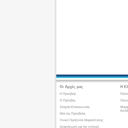
Οι Αρχές μας
Η Ε
Η Πρεσβεία
Πολιτ
Ο Πρέσβης
Οικον
Στοιχεία Επικοινωνίας
Μορφω
Απόδ
Νέα της Πρεσβείας
Γενικό Προξενείο Μαριούπολης
Ανακοίνωση για την επιτυχή