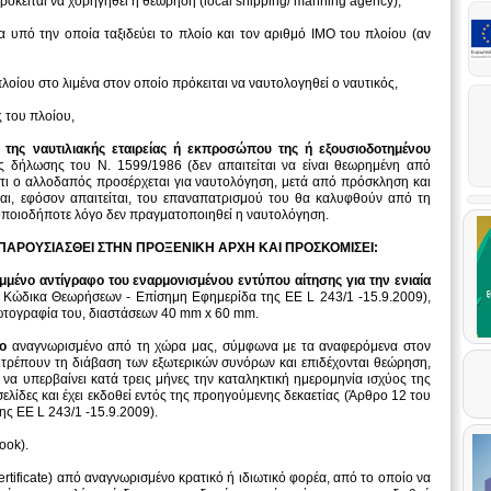
ρόκειται να χορηγηθεί η θεώρηση (local shipping/ manning agency),
α υπό την οποία ταξιδεύει το πλοίο και τον αριθμό IMO του πλοίου (αν
οίου στο λιμένα στον οποίο πρόκειται να ναυτολογηθεί ο ναυτικός,
 του πλοίου,
της ναυτιλιακής εταιρείας ή εκπροσώπου της ή εξουσιοδοτημένου
 δήλωσης του Ν. 1599/1986 (δεν απαιτείται να είναι θεωρημένη από
ότι ο αλλοδαπός προσέρχεται για ναυτολόγηση, μετά από πρόσκληση και
και, εφόσον απαιτείται, του επαναπατρισμού του θα καλυφθούν από τη
α οποιοδήποτε λόγο δεν πραγματοποιηθεί η ναυτολόγηση.
ΠΑΡΟΥΣΙΑΣΘΕΙ ΣΤΗΝ ΠΡΟΞΕΝΙΚΗ ΑΡΧΗ ΚΑΙ ΠΡΟΣΚΟΜΙΣΕΙ:
ένο αντίγραφο του εναρμονισμένου εντύπου αίτησης για την ενιαία
 Κώδικα Θεωρήσεων - Επίσημη Εφημερίδα της ΕΕ L 243/1 -15.9.2009),
τογραφία του, διαστάσεων 40 mm x 60 mm.
φο
αναγνωρισμένο από τη χώρα μας, σύμφωνα με τα αναφερόμενα στον
ιτρέπουν τη διάβαση των εξωτερικών συνόρων και επιδέχονται θεώρηση,
 να υπερβαίνει κατά τρεις μήνες την καταληκτική ημερομηνία ισχύος της
σελίδες και έχει εκδοθεί εντός της προηγούμενης δεκαετίας (Άρθρο 12 του
ς ΕΕ L 243/1 -15.9.2009).
ook).
certificate) από αναγνωρισμένο κρατικό ή ιδιωτικό φορέα, από το οποίο να