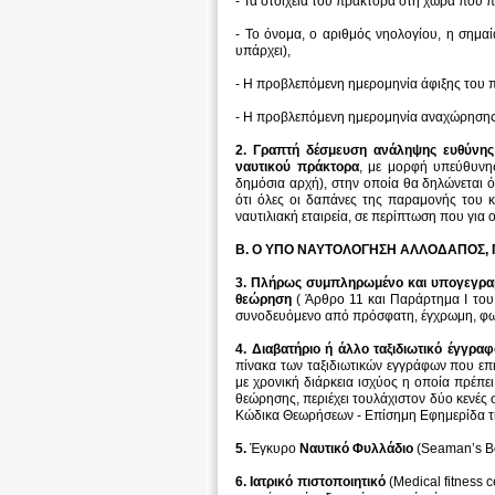
- Τα στοιχεία του πράκτορα στη χώρα που π
- Το όνομα, ο αριθμός νηολογίου, η σημαί
υπάρχει),
- Η προβλεπόμενη ημερομηνία άφιξης του πλ
- Η προβλεπόμενη ημερομηνία αναχώρησης
2. Γραπτή δέσμευση ανάληψης ευθύνης 
ναυτικού πράκτορα
, με μορφή υπεύθυνης
δημόσια αρχή), στην οποία θα δηλώνεται 
ότι όλες οι δαπάνες της παραμονής του 
ναυτιλιακή εταιρεία, σε περίπτωση που γι
Β. Ο ΥΠΟ ΝΑΥΤΟΛΟΓΗΣΗ ΑΛΛΟΔΑΠΟΣ, 
3. Πλήρως συμπληρωμένο και υπογεγραμμ
θεώρηση
( Άρθρο 11 και Παράρτημα Ι του
συνοδευόμενο από πρόσφατη, έγχρωμη, φω
4. Διαβατήριο ή άλλο ταξιδιωτικό έγγρα
πίνακα των ταξιδιωτικών εγγράφων που επ
με χρονική διάρκεια ισχύος η οποία πρέπει
θεώρησης, περιέχει τουλάχιστον δύο κενές 
Κώδικα Θεωρήσεων - Επίσημη Εφημερίδα τη
5.
Έγκυρο
Ναυτικό Φυλλάδιο
(Seaman’s B
6. Ιατρικό πιστοποιητικό
(Medical fitness 