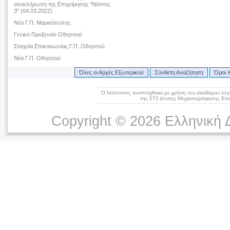
ολοκλήρωση της Επιχείρησης "Νόστος
3" (04.03.2022)
Νέα Γ.Π. Μαριούπολης
Γενικό Προξενείο Οδησσού
Στοιχεία Επικοινωνίας Γ.Π. Οδησσού
Νέα Γ.Π. Οδησσού
Όλες οι Αρχές Εξωτερικού
Σύνθετη Αναζήτηση
Όροι 
Ο Ιστότοπος αναπτύχθηκε με χρήση του ελεύθερου λογ
της ΣΤ2 Δ/νσης Μηχανογράφησης Επικ
Copyright © 2026 Ελληνική