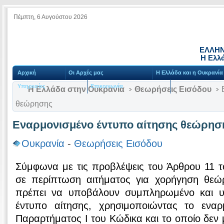
Πέμπτη, 6 Αυγούστου 2026
ΕΛΛΗΝ
Η Ελλ
Αρχική
Οι Αρχές μας
Η Ελλάδα και η Ουκρανία
Υπηρεσίες
Επικοινωνία
Η Ελλάδα στην Ουκρανία
Θεωρήσεις Εισόδου
Ε
θεώρησης
Εναρμονισμένο έντυπο αίτησης θεώρησ
Ουκρανία
-
Θεωρήσεις Εισόδου
Σύμφωνα με τις προβλέψεις του Άρθρου 11
σε περίπτωση αιτήματος για χορήγηση θεώρ
πρέπει να υποβάλουν συμπληρωμένο και υ
έντυπο αίτησης, χρησιμοποιώντας το εναρ
Παραρτήματος Ι του Κώδικα και το οποίο δεν 