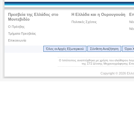
Πρεσβεία της Ελλάδος στο
Η Ελλάδα και η Ουρουγουάη
Επ
Μοντεβιδέο
Πολιτικές Σχέσεις
Νέα
O Πρέσβης
Νέ
Τμήματα Πρεσβείας
Επικοινωνία
Όλες οι Αρχές Εξωτερικού
Σύνθετη Αναζήτηση
Όροι 
Ο Ιστότοπος αναπτύχθηκε με χρήση του ελεύθερου λογ
της ΣΤ2 Δ/νσης Μηχανογράφησης Επικ
Copyright © 2026 Ελλη