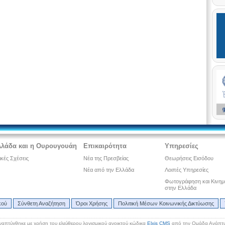
λλάδα και η Ουρουγουάη
Επικαιρότητα
Υπηρεσίες
ικές Σχέσεις
Νέα της Πρεσβείας
Θεωρήσεις Εισόδου
Νέα από την Ελλάδα
Λοιπές Υπηρεσίες
Φωτογράφηση και Κινη
στην Ελλάδα
κού
Σύνθετη Αναζήτηση
Όροι Χρήσης
Πολιτική Μέσων Κοινωνικής Δικτύωσης
ναπτύχθηκε με χρήση του ελεύθερου λογισμικού ανοικτού κώδικα
Elxis CMS
από την Ομάδα Ανάπτυ