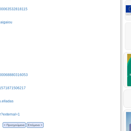
=100063532818115
uaigaiou
=100068880316053
=61571871506217
s.elladas
r?external=1
< Προηγούμενα
Επόμενα >