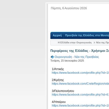
Πέμπτη, 6 Αυγούστου 2026
Αρχική
Πρεσβεία της Ελλάδος στο Μοντε
Η Ελλάδα στην Ουρουγουάη
Νέα της Πρ
Περιφέρειες της Ελλάδας - Χρήσιμοι 
Ουρουγουάη
-
Νέα της Πρεσβείας
Τετάρτη, 15 Ιανουαρίου 2025
1/Αττικής
https://www.facebook.com/profile.php?id
2/Κρήτης
https://www.facebook.com/CreteRegion/v
3/Πελοποννήσου
https://www.facebook.com/profile.php?id
4/Ήπείρου
https://www.facebook.com/profile.php?id