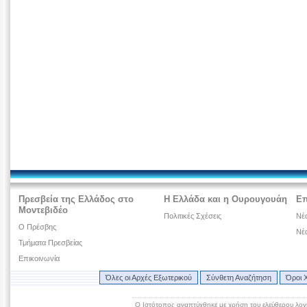
Πρεσβεία της Ελλάδος στο
Η Ελλάδα και η Ουρουγουάη
Επ
Μοντεβιδέο
Πολιτικές Σχέσεις
Νέα
O Πρέσβης
Νέ
Τμήματα Πρεσβείας
Επικοινωνία
Όλες οι Αρχές Εξωτερικού
Σύνθετη Αναζήτηση
Όροι 
Ο Ιστότοπος αναπτύχθηκε με χρήση του ελεύθερου λογ