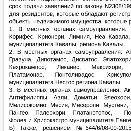
срок подачи заявлений по закону N2308/19
для резидентов, которые обладают регист
объекты недвижимого имущества, которые 
1. В местных органах самоуправления: 
Корифес, Крионери, Лимния, Неа Кавала
муниципалитета Кавалы, региона Кавалы.
2. В местных органах самоуправления: Аг
Гравуна, Дипотамос, Дисватос, Элатохори
Кехрокампос, Леканис, Макрихори, 
Платамонас, Понтоливадос, Хрису
муниципалитета Нестос региона Кавалы.
3. В местных органах самоуправления: Ак
Антифилиппы, Авли, Доматьи, Элеохори,
Мелисокомио, Месия, Месоропи, Мустени,
Пангео, Палеохори, Платанотопос, По
Фолеа и Хрисокастро муниципалитета Панге
Б) Также, решением №644/6/08-09-201