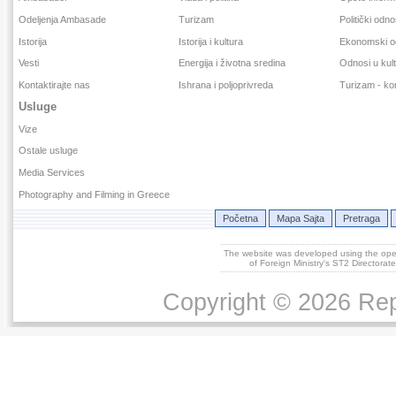
Odeljenja Ambasade
Turizam
Politički odno
Istorija
Istorija i kultura
Ekonomski o
Vesti
Energija i životna sredina
Odnosi u kult
Kontaktirajte nas
Ishrana i poljoprivreda
Turizam - kor
Usluge
Vize
Ostale usluge
Media Services
Photography and Filming in Greece
Početna
Mapa Sajta
Pretraga
The website was developed using the op
of Foreign Ministry's ST2 Directora
Copyright © 2026 Repu