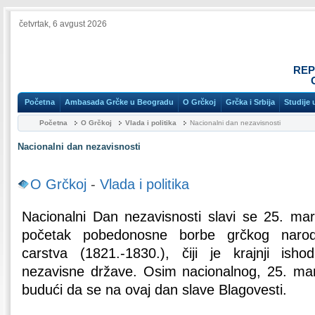
četvrtak, 6 avgust 2026
REP
Početna
Ambasada Grčke u Beogradu
O Grčkoj
Grčka i Srbija
Studije 
Početna
O Grčkoj
Vlada i politika
Nacionalni dan nezavisnosti
Nacionalni dan nezavisnosti
O Grčkoj
-
Vlada i politika
Nacionalni Dan nezavisnosti slavi se 25. ma
početak pobedonosne borbe grčkog naro
carstva (1821.-1830.), čiji je krajnji ish
nezavisne države. Osim nacionalnog, 25. mart
budući da se na ovaj dan slave Blagovesti.