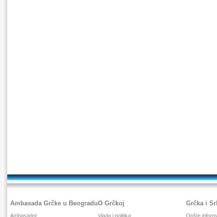
Ambasada Grčke u Beogradu
O Grčkoj
Grčka i Sr
Ambasador
Vlada i politika
Opšte inform