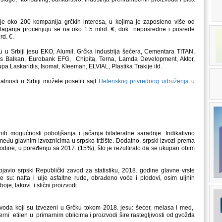
je oko 200 kompanija grčkih interesa, u kojima je zaposleno više od
laganja procenjuju se na oko 1.5 mlrd. €, dok neposredne i posrede
rd. €.
 u Srbiji jesu EKO, Alumil, Grčka industrija šećera, Cementara TITAN,
os Balkan, Eurobank EFG, Chipita, Terna, Lamda Development, Aktor,
a Laskaridis, Isomat, Kleeman, ELVIAL, Plastika Trakije itd.
atnosti u Srbiji možete posetiti sajt
Helenskog privrednog udruženja u
ih mogućnosti poboljšanja i jačanja bilateralne saradnje. Indikativno
eđu glavnim izvoznicima u srpsko tržište. Dodatno, srpski izvozi prema
dine, u poređenju sa 2017. (15%), što je rezultiralo da se ukupan obim
javio srpski Republički zavod za statistiku, 2018. godine glavne vrste
le su: nafta i ulje asfaltne rude, obrađeno voće i plodovi, osim uljnih
oje, lakovi i slični proizvodi.
zvoda koji su izvezeni u Grčku tokom 2018. jesu: šećer, melasa i med,
merni etilen u primarnim oblicima i proizvodi šire rastegljivosti od gvožđa