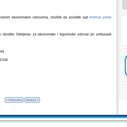
ateralnim ekonomskim odnosima, možete da posetite sajt
Inetrnet portal
obratite Odeljenju za ekonomske i trgovinske odnose pri ambasadi
rad
22338
< Prethodna
Sledeća >