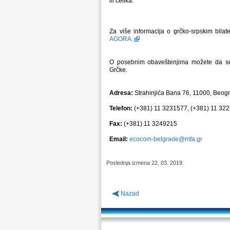
ili čelika.
Za više informacija o grčko-srpskim bil
AGORA.
O posebnim obaveštenjima možete da se 
Grčke.
Adresa:
Strahinjića Bana 76, 11000, Beog
Telefon:
(+381) 11 3231577, (+381) 11 32
Fax:
(+381) 11 3249215
Email:
ecocom-belgrade@mfa.gr
Poslednja izmena 22. 03. 2019.
Nazad