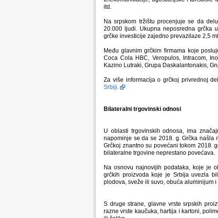
itd.
Na srpskom tržištu procenjuje se da delu
20.000 ljudi. Ukupna neposredna grčka u
grčke investicije zajedno prevazilaze 2,5 ml
Među glavnim grčkim firmama koje posluju
Coca Cola HBC, Veropulos, Intracom, In
Kazino Lutraki, Grupa Daskalantonakis, Grup
Za više informacija o grčkoj privrednoj del
Srbiji.
Bilateralni trgovinski odnosi
U oblasti trgovinskih odnosa, ima značajn
napominje se da se 2018. g. Grčka našla m
Grčkoj znantno su povećani tokom 2018. go
bilateralne trgovine neprestano povećava.
Na osnovu najnovijih podataka, koje je ob
grčkih proizvoda koje je Srbija uvezla bi
plodova, sveže ili suvo, obuća aluminijum i b
S druge strane, glavne vrste srpskih proi
razne vrste kaučuka, hartija i kartoni, poli