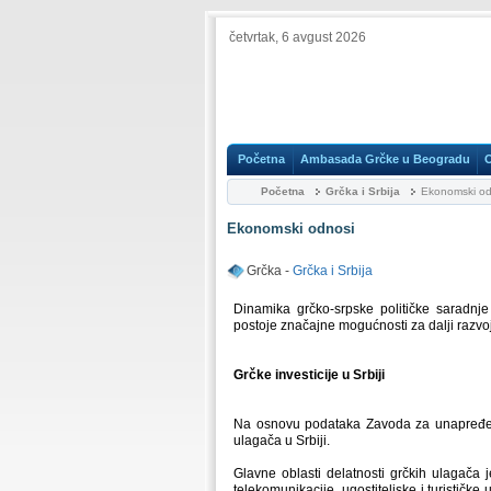
četvrtak, 6 avgust 2026
Početna
Ambasada Grčke u Beogradu
Početna
Grčka i Srbija
Ekonomski od
Ekonomski odnosi
Grčka -
Grčka i Srbija
Dinamika grčko-srpske političke saradnj
postoje značajne mogućnosti za dalji razvoj
Grčke investicije u Srbiji
Na osnovu podataka Zavoda za unapređenje
ulagača u Srbiji.
Glavne oblasti delatnosti grčkih ulagača 
telekomunikacije, ugostiteljske i turističk