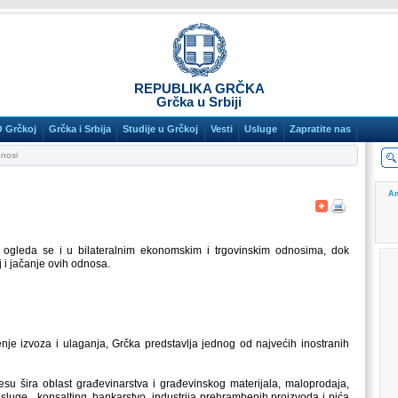
REPUBLIKA GRČKA
Grčka u Srbiji
O Grčkoj
Grčka i Srbija
Studije u Grčkoj
Vesti
Usluge
Zapratite nas
nosi
Am
e ogleda se i u bilateralnim ekonomskim i trgovinskim odnosima, dok
 i jačanje ovih odnosa.
 izvoza i ulaganja, Grčka predstavlja jednog od najvećih inostranih
jesu šira oblast građevinarstva i građevinskog materijala, maloprodaja,
e usluge, konsalting, bankarstvo, industrija prehrambenih proizvoda i pića