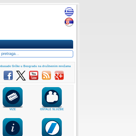
basade Grčke u Beogradu na društvenim mrežama
VIZE
OSTALE SLUŽBE