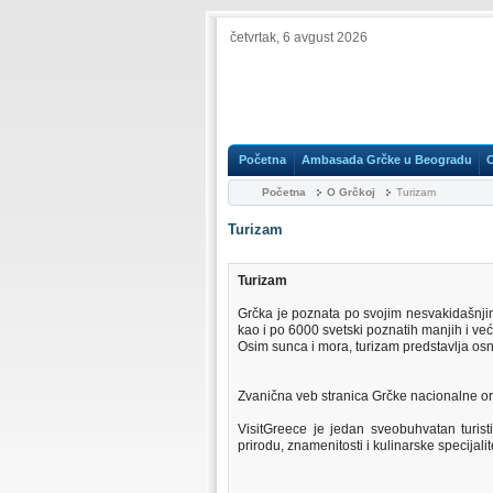
četvrtak, 6 avgust 2026
Početna
Ambasada Grčke u Beogradu
Početna
O Grčkoj
Turizam
Turizam
Turizam
Grčka je poznata po svojim nesvakidašnjim
kao i po 6000 svetski poznatih manjih i već
Osim sunca i mora, turizam predstavlja osn
Zvanična veb stranica Grčke nacionalne or
VisitGreece je jedan sveobuhvatan turisti
prirodu, znamenitosti i kulinarske specijali