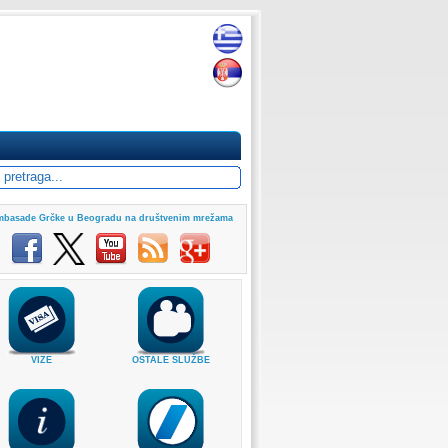
basade Grčke u Beogradu na društvenim mrežama
VIZE
OSTALE SLUŽBE