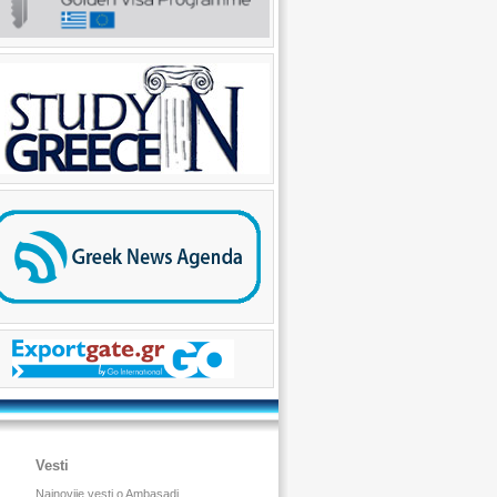
Vesti
Najnovije vesti o Ambasadi