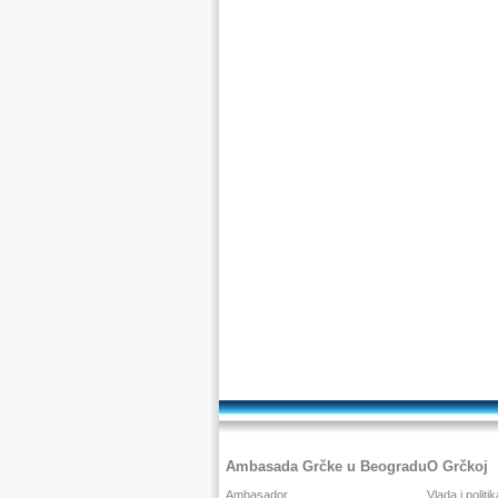
Ambasada Grčke u Beogradu
O Grčkoj
Ambasador
Vlada i politik