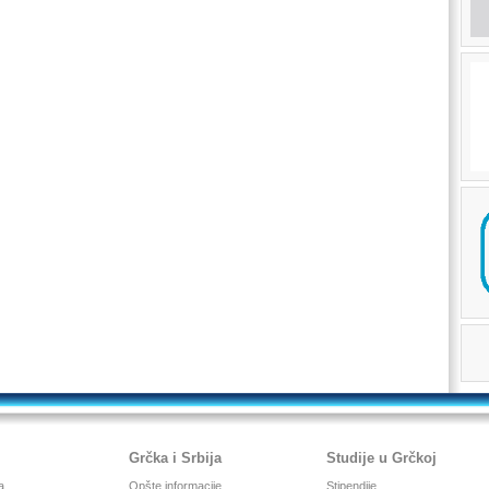
Grčka i Srbija
Studije u Grčkoj
a
Opšte informacije
Stipendije