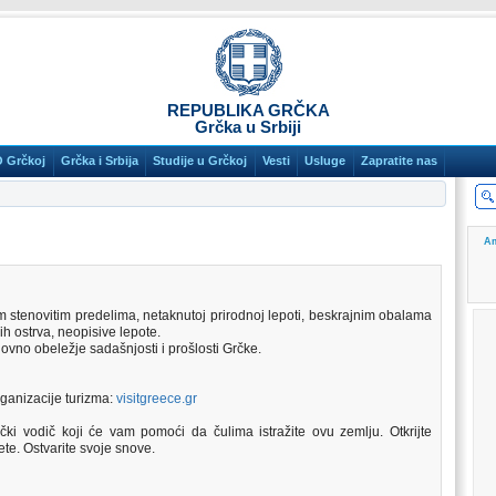
REPUBLIKA GRČKA
Grčka u Srbiji
O Grčkoj
Grčka i Srbija
Studije u Grčkoj
Vesti
Usluge
Zapratite nas
Am
 stenovitim predelima, netaknutoj prirodnoj lepoti, beskrajnim obalama
ih ostrva, neopisive lepote.
ovno obeležje sadašnjosti i prošlosti Grčke.
ganizacije turizma:
visitgreece.gr
čki vodič koji će vam pomoći da čulima istražite ovu zemlju. Otkrijte
tete. Ostvarite svoje snove.